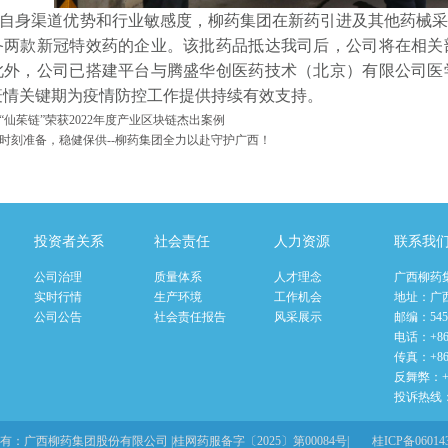
身渠道优势和行业敏感度，柳药集团在新药引进及其他药械采
备两款新冠特效药的企业。该批药品抵达我司后，公司将在相关
此外，公司已搭建平台与腾盛华创医药技术（北京）有限公司医
疫情关键期为疫情防控工作提供持续有效支持。
“仙茱链”荣获2022年度产业区块链杰出案例
时刻准备，稳健保供--柳药集团全力以赴守护广西！
投资者关系
社会责任
人力资源
联系我
公司治理
质量体系
人才理念
广西柳药
实时行情
生产环境
工作机会
地址：广
公司公告
社会责任报告
风采展示
邮编：545
电话：+86-
传真：+86-
反舞弊：+86
投诉热线：+8
有：广西柳药集团股份有限公司 |桂网药服备字〔2025〕第00084号|
桂ICP备06014