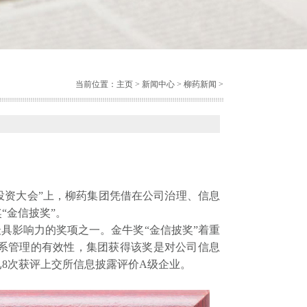
当前位置：
主页
>
新闻中心
>
柳药新闻
>
创投资大会”上，柳药集团凭借在公司治理、信息
“金信披奖”。
影响力的奖项之一。金牛奖“金信披奖”着重
系管理的有效性，集团获得该奖是对公司信息
8次获评上交所信息披露评价A级企业。