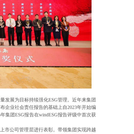
发展为目标持续强化ESG管理。近年来集团
布企业社会责任报告的基础上自2023年开始编
年集团ESG报告在windESG报告评级中首次获
上市公司管理层进行表彰。带领集团实现跨越