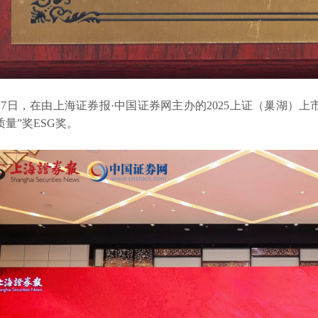
日，在由上海证券报·中国证券网主办的2025上证（巢湖）上市
质量”奖ESG奖。