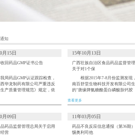
通知
10月15日
15年10月13日
收回药品GMP证书公告
广西壮族自治区食品药品监督管
关于对1个保
经我局药品GMP认证跟踪检查，
根据2015年7-8月份监测发现
陕西华龙制药有限公司严重违反
南百舒堂生物科技开发有限公司
品生产质量管理规范》规定，依
的“唐缘牌氨糖酪蛋白磷酸肽钙胶
药品生产质量管理规范认证管理
囊”保健食品（详见附件）在广告
查看更多
》第三十三条规定，我局依法收
中，存在宣传治疗功效、表示功
...
断言、保...
10月09日
11年03月05日
食品药品监督管理总局关于启用
药品不良反应信息通报（第36期）
品经营
惕奥利司他