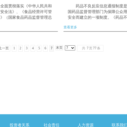
为全面贯彻落实《中华人民共和
药品不良反应信息通报制度
品安全法》、《食品经营许可管
国药品监督管理部门为保障公众
法》（国家食品药品监督管理总
安全而建立的一项制度。《药品
17号）等法律、法规及规章要
反应信息通报》面向社会公开发
查看更多
国家食品药品监督管理总局决定
对推动我国药品不良反应监测工
年...
保障广...
末页
上一页
1
2
3
4
5
6
7
共
7
页
77
条
投资者关系
社会责任
人力资源
联系我