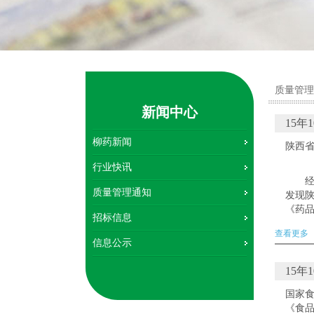
质量管理
新闻中心
15年
柳药新闻
陕西省
行业快讯
质量管理通知
发现
《药
招标信息
据《
查看更多
办法
信息公示
回其《药
15年
国家
《食